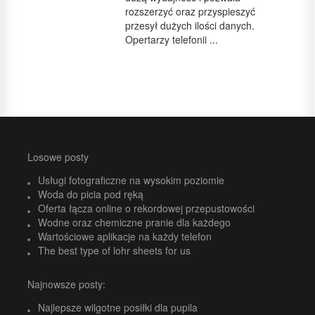
rozszerzyć oraz przyspieszyć
przesył dużych ilości danych.
Opertarzy telefonii ...
Losowe posty
Usługi fotograficzne na wysokim poziomie
Woda do picia pod ręką
Oferta łącza online o rekordowej przepustowości
Wodne oraz chemiczne pranie dla każdego
Wartościowe aplikacje na każdy telefon
The best type of lohr sheets for us
Najnowsze posty:
Najlepsze wilgotne posiłki dla pupila