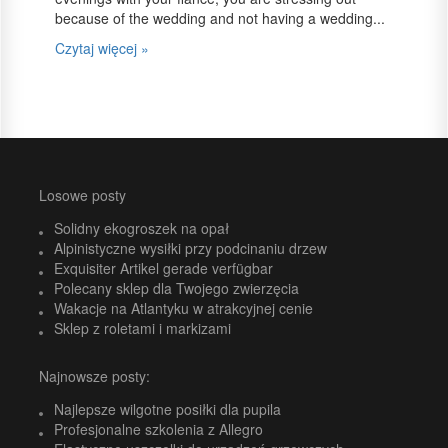
because of the wedding and not having a wedding...
Czytaj więcej »
Losowe posty
Solidny ekogroszek na opał
Alpinistyczne wysiłki przy podcinaniu drzew
Exquisiter Artikel gerade verfügbar
Polecany sklep dla Twojego zwierzęcia
Wakacje na Atlantyku w atrakcyjnej cenie
Sklep z roletami i markizami
Najnowsze posty:
Najlepsze wilgotne posiłki dla pupila
Profesjonalne szkolenia z Allegro