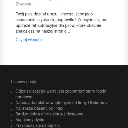
Zwierząt
Twój pies doznał urazu i chcesz, żeby jego
schorzenie szybko się poprawiło? Zdecyduj się na
uprzęże rehabilitacyjne dla psów, które obecnie
znajdziesz na naszej stronie...
Czytaj więcej »
Losowe posty
Gdzie i dlaczego warto jest zaopatrzyć się w fotele
obrotowe
Napędy do rolet wewnętrznych od firmy Otwieramy
Najlepsze baseny od Intex
Bardzo dobra oferta jest już dostępna
Kupujemy dynię
Przydadzą się narzędzia