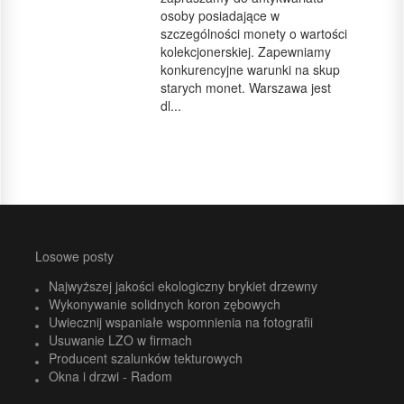
osoby posiadające w
szczególności monety o wartości
kolekcjonerskiej. Zapewniamy
konkurencyjne warunki na skup
starych monet. Warszawa jest
dl...
Losowe posty
Najwyższej jakości ekologiczny brykiet drzewny
Wykonywanie solidnych koron zębowych
Uwiecznij wspaniałe wspomnienia na fotografii
Usuwanie LZO w firmach
Producent szalunków tekturowych
Okna i drzwi - Radom