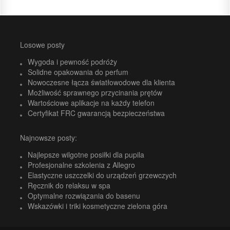
Losowe posty
Wygoda i pewność podróży
Solidne opakowania do perfum
Nowoczesne łącza światłowodowe dla klienta
Możliwość sprawnego przycinania prętów
Wartościowe aplikacje na każdy telefon
Certyfikat FRC gwarancją bezpieczeństwa
Najnowsze posty:
Najlepsze wilgotne posiłki dla pupila
Profesjonalne szkolenia z Allegro
Elastyczne uszczelki do urządzeń grzewczych
Ręcznik do relaksu w spa
Optymalne rozwiązania do basenu
Wskazówki i triki kosmetyczne zielona góra