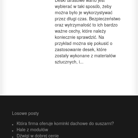
Deski tarasowe warto jest
wybierać w taki sposób, żeby
można było je wykorzystywać
przez długi czas. Bezpieczeństwo
oraz wytrzymałość to ich bardzo
ważne cechy, które należy
koniecznie sprawdzić. Na
przykład można się pokusić o
zastosowanie desek, które
zostały wykonane z materiałów
sztucznych, i...
Losowe posty
Która firma oferuje kominki dachowe do suszarni?
Hale z modułów
Dźwigi w dobrej cenie