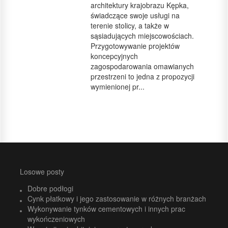
architektury krajobrazu Kępka,
świadczące swoje usługi na
terenie stolicy, a także w
sąsiadujących miejscowościach.
Przygotowywanie projektów
koncepcyjnych
zagospodarowania omawianych
przestrzeni to jedna z propozycji
wymienionej pr...
Losowe posty
Dobre podłogi
Cynk płatkowy i jego zastosowanie w różnych branżach
Wykonywanie tynków cementowych i innych prac
wykończeniowych