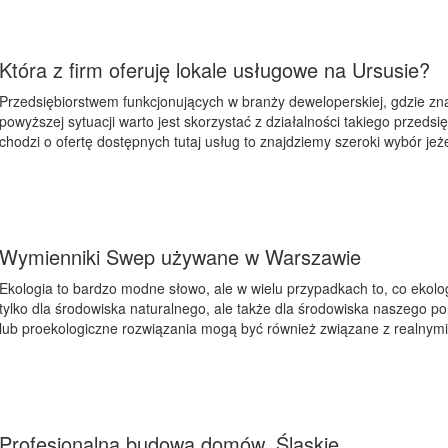
Która z firm oferuję lokale usługowe na Ursusie?
Przedsiębiorstwem funkcjonujących w branży deweloperskiej, gdzie zna
powyższej sytuacji warto jest skorzystać z działalności takiego przedsię
chodzi o ofertę dostępnych tutaj usług to znajdziemy szeroki wybór jeże
Wymienniki Swep używane w Warszawie
Ekologia to bardzo modne słowo, ale w wielu przypadkach to, co ekolo
tylko dla środowiska naturalnego, ale także dla środowiska naszego por
lub proekologiczne rozwiązania mogą być również związane z realnymi 
Profesjonalna budowa domów. Śląskie