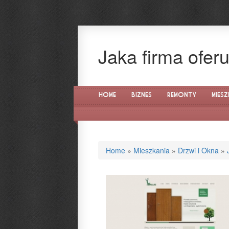
Jaka firma ofer
Home
Biznes
Remonty
Miesz
Home
»
Mieszkania
»
Drzwi i Okna
»