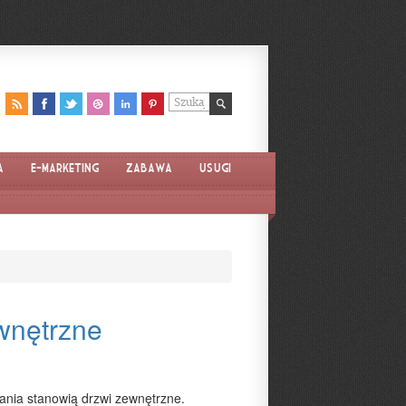
a
E-marketing
Zabawa
Usługi
ewnętrzne
ia stanowią drzwi zewnętrzne.