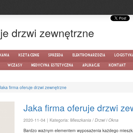
uje drzwi zewnętrzne
kania
Kształcenie
Sprzedaż
Elektronarzędzia
Logistyk
Wczasy
Medycyna estetyczna
Aplikacje
Kontakt
Jaka firma oferuje drzwi zewnętrzne
Jaka firma oferuje drzwi z
2020-11-04
|
Kategoria:
Mieszkania / Drzwi i Okna
Bardzo ważnym elementem wyposażenia każdego mieszkan