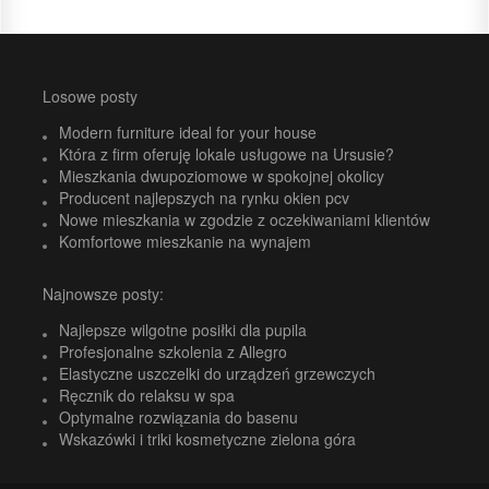
Losowe posty
Modern furniture ideal for your house
Która z firm oferuję lokale usługowe na Ursusie?
Mieszkania dwupoziomowe w spokojnej okolicy
Producent najlepszych na rynku okien pcv
Nowe mieszkania w zgodzie z oczekiwaniami klientów
Komfortowe mieszkanie na wynajem
Najnowsze posty:
Najlepsze wilgotne posiłki dla pupila
Profesjonalne szkolenia z Allegro
Elastyczne uszczelki do urządzeń grzewczych
Ręcznik do relaksu w spa
Optymalne rozwiązania do basenu
Wskazówki i triki kosmetyczne zielona góra