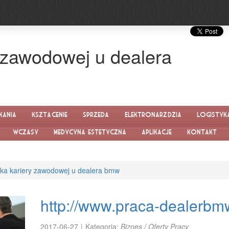
 zawodowej u dealera
kania
Kształcenie
Sprzedaż
Elektronarzędzia
Logistyk
Wczasy
Medycyna estetyczna
Aplikacje
Kontakt
żka kariery zawodowej u dealera bmw
http://www.praca-dealerbmw
2017-06-27
|
Kategoria:
Biznes / Oferty Pracy