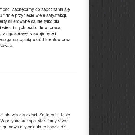
omość. Zachęcamy do zapoznania się
 firmie przyniesie wiele satysfakcji,
ty skierowane są nie tylko dla
i wielu innych osób. Bmw, praca,
to wziąć sprawy w swoje ręce i
nienaganną opinią wśród klientów oraz
ikować.
 obuwie dla dzieci. Są to m.in. takie
. W przypadku kapci oferujemy różne
e gumowe czy ocieplane kapcie dzi...