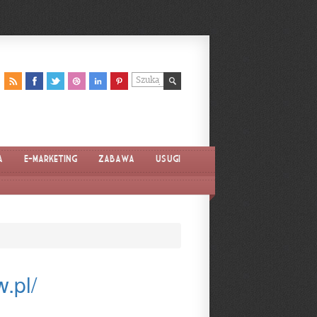
a
E-marketing
Zabawa
Usługi
.pl/