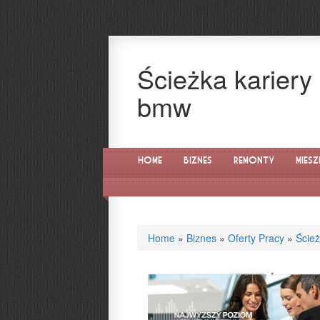
Ścieżka kariery
bmw
Home
Biznes
Remonty
Miesz
Home
»
Biznes
»
Oferty Pracy
»
Ście