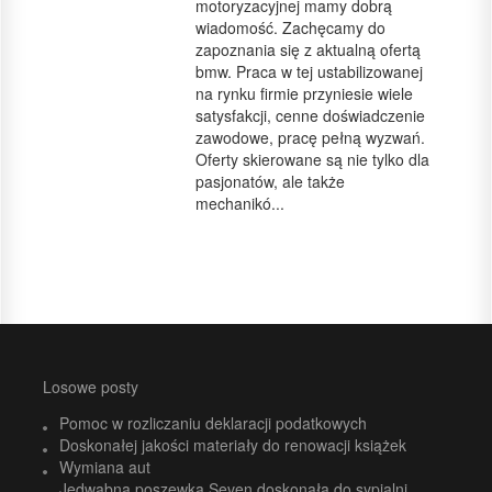
motoryzacyjnej mamy dobrą
wiadomość. Zachęcamy do
zapoznania się z aktualną ofertą
bmw. Praca w tej ustabilizowanej
na rynku firmie przyniesie wiele
satysfakcji, cenne doświadczenie
zawodowe, pracę pełną wyzwań.
Oferty skierowane są nie tylko dla
pasjonatów, ale także
mechanikó...
Losowe posty
Pomoc w rozliczaniu deklaracji podatkowych
Doskonałej jakości materiały do renowacji książek
Wymiana aut
Jedwabna poszewka Seven doskonała do sypialni