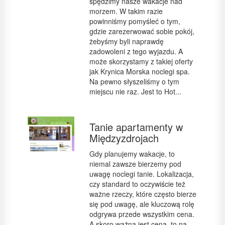
spędzimy nasze wakacje nad
morzem. W takim razie
powinniśmy pomyśleć o tym,
gdzie zarezerwować sobie pokój,
żebyśmy byli naprawdę
zadowoleni z tego wyjazdu. A
może skorzystamy z takiej oferty
jak Krynica Morska noclegi spa.
Na pewno słyszeliśmy o tym
miejscu nie raz. Jest to Hot...
Tanie apartamenty w
Międzyzdrojach
Gdy planujemy wakacje, to
niemal zawsze bierzemy pod
uwagę noclegi tanie. Lokalizacja,
czy standard to oczywiście też
ważne rzeczy, które często bierze
się pod uwagę, ale kluczową rolę
odgrywa przede wszystkim cena.
A skoro ważna jest cena, to na