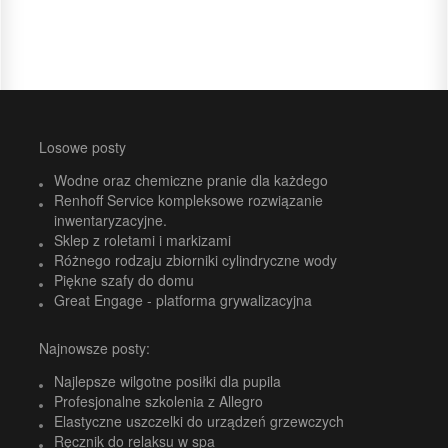
Losowe posty
Wodne oraz chemiczne pranie dla każdego
Renhoff Service kompleksowe rozwiązanie
inwentaryzacyjne.
Sklep z roletami i markizami
Różnego rodzaju zbiorniki cylindryczne wody
Piękne szafy do domu
Great Engage - platforma grywalizacyjna
Najnowsze posty:
Najlepsze wilgotne posiłki dla pupila
Profesjonalne szkolenia z Allegro
Elastyczne uszczelki do urządzeń grzewczych
Ręcznik do relaksu w spa