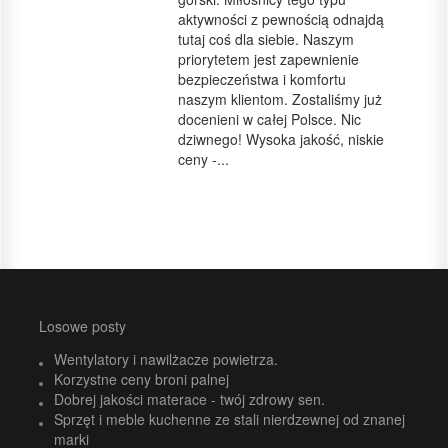
aktywności z pewnością odnajdą
tutaj coś dla siebie. Naszym
priorytetem jest zapewnienie
bezpieczeństwa i komfortu
naszym klientom. Zostaliśmy już
docenieni w całej Polsce. Nic
dziwnego! Wysoka jakość, niskie
ceny -...
Losowe posty
Wentylatory i nawilżacze powietrza.
Korzystne ceny broni palnej
Dobrej jakości materace - twój zdrowy sen.
Sprzęt i meble kuchenne ze stali nierdzewnej od znanej
marki