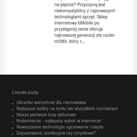
na piętrze? Przyczyną jest
niekompatybilny z najnowszymi
technologiami sprzęt. Sklep
internetowy bMobile po
przystępnej cenie oferuje
najnowszej generacji zte router
mf283, który r...
Losowe posty
Ubranko wierzchnie dla niemowlaka
Najlepsze kołdry na rynku we wszystkich rozmiarach
Nasze pierwsze buty skiturowe
Krokomierze - najlepszy wybór w internecie!
Nowoczesne technologie ogrzewania i ciepła
Dopasowana, korekcyjna czy zmysłowa?