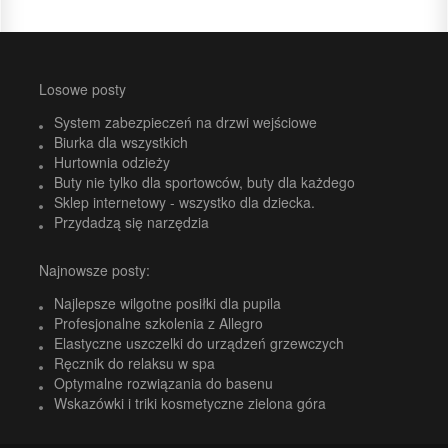
Losowe posty
System zabezpieczeń na drzwi wejściowe
Biurka dla wszystkich
Hurtownia odzieży
Buty nie tylko dla sportowców, buty dla każdego
Sklep internetowy - wszystko dla dziecka.
Przydadzą się narzędzia
Najnowsze posty:
Najlepsze wilgotne posiłki dla pupila
Profesjonalne szkolenia z Allegro
Elastyczne uszczelki do urządzeń grzewczych
Ręcznik do relaksu w spa
Optymalne rozwiązania do basenu
Wskazówki i triki kosmetyczne zielona góra