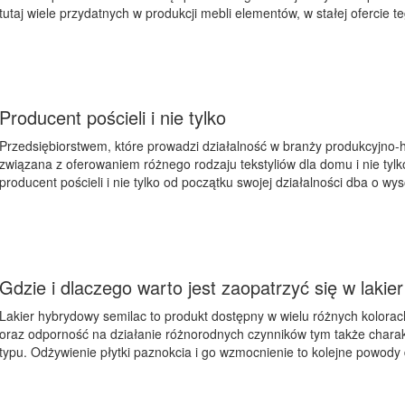
tutaj wiele przydatnych w produkcji mebli elementów, w stałej ofercie t
Producent pościeli i nie tylko
Przedsiębiorstwem, które prowadzi działalność w branży produkcyjno-han
związana z oferowaniem różnego rodzaju tekstyliów dla domu i nie tyl
producent pościeli i nie tylko od początku swojej działalności dba o wy
Gdzie i dlaczego warto jest zaopatrzyć się w laki
Lakier hybrydowy semilac to produkt dostępny w wielu różnych kolora
oraz odporność na działanie różnorodnych czynników tym także chara
typu. Odżywienie płytki paznokcia i go wzmocnienie to kolejne powody