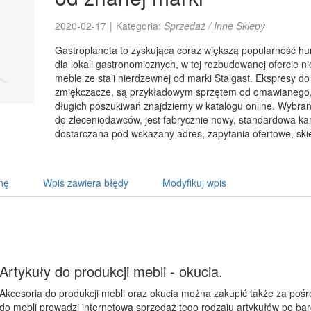
2020-02-17
|
Kategoria:
Sprzedaż / Inne Sklepy
Gastroplaneta to zyskująca coraz większą popularność hu
dla lokali gastronomicznych, w tej rozbudowanej ofercie n
meble ze stali nierdzewnej od marki Stalgast. Ekspresy d
zmiękczacze, są przykładowym sprzętem od omawianego, 
długich poszukiwań znajdziemy w katalogu online. Wybrany 
do zleceniodawców, jest fabrycznie nowy, standardowa kar
dostarczana pod wskazany adres, zapytania ofertowe, skie
nę
Wpis zawiera błędy
Modyfikuj wpis
Artykuły do produkcji mebli - okucia.
Akcesoria do produkcji mebli oraz okucia można zakupić także za pośr
do mebli prowadzi internetową sprzedaż tego rodzaju artykułów po ba