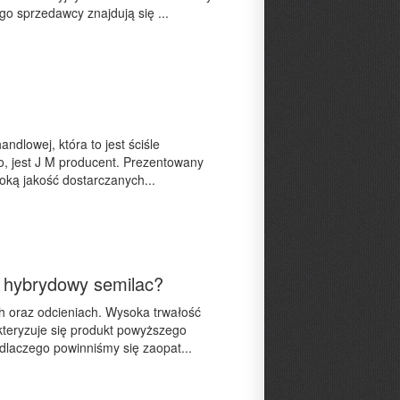
ego sprzedawcy znajdują się ...
dlowej, która to jest ściśle
ko, jest J M producent. Prezentowany
soką jakość dostarczanych...
er hybrydowy semilac?
ch oraz odcieniach. Wysoka trwałość
kteryzuje się produkt powyższego
 dlaczego powinniśmy się zaopat...