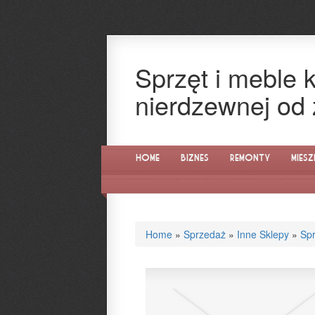
Sprzęt i meble 
nierdzewnej od 
Home
Biznes
Remonty
Miesz
Home
»
Sprzedaż
»
Inne Sklepy
»
Spr