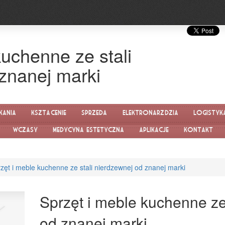
kuchenne ze stali
znanej marki
kania
Kształcenie
Sprzedaż
Elektronarzędzia
Logistyk
Wczasy
Medycyna estetyczna
Aplikacje
Kontakt
zęt i meble kuchenne ze stali nierdzewnej od znanej marki
Sprzęt i meble kuchenne ze
od znanej marki