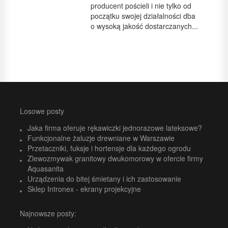
producent pościeli i nie tylko od
początku swojej działalności dba
o wysoką jakość dostarczanych...
Losowe posty
Jaka firma oferuje rękawiczki jednorazowe lateksowe?
Funkcjonalne żaluzje drewniane w Warszawie
Przetaczniki, fuksje i hortensje dla każdego ogrodu
Zlewozmywak granitowy dwukomorowy w ofercie firmy
Aquasanita
Urządzenia do bitej śmietany i ich zastosowanie
Sklep Intronex - ekrany projekcyjne
Najnowsze posty: