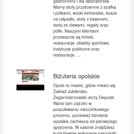
gastronomii i dla laboratoriów.
Mamy stoły przyścienne z szafką
i półkami, wózki kelnerskie, kosze
na odpadki, stoły z basenem,
stoły ze zlewami, regały oraz
półki. Naszymi klientami
przeważnie są hotele,
restauracje, obiekty sportowe,
instytucje publiczne oraz
restauracje. ...
Biżuteria opolskie
Opole to miasto, gdzie mieści się
Zakład Jubilersko-
Zegarmistrzowski Jerzy Deputat.
Warto tam zajrzeć w
poszukiwaniu nietuzinkowego
prezentu, ponieważ biżuteria
opolskie zachwyca od pierwszego
spojrzenia. W salonie znajdziesz
kunsztownie wykonane naszyjniki,