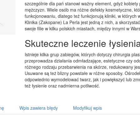
szczególnie dla pań stanowi ważny element, gdyż kobiety
mężczyzn. Wiele osób ma różne defekty kosmetyczne, kt
funkcjonowaniu, dlatego też funkcjonują kliniki, w których 
Klinika (Zakopane) La Perla jest jedną z nich, a skorzystać
swoje filie w kilku polskich miastach, między innymi w Wa
Skuteczne leczenie łysieni
Istnieje kilka grup zabiegów, których dotyczy chirurgia pla
przeprowadza działania odmładzające, estetyczne czy o
różnego rodzaju przebarwienia na skórze, redukowany jest 
Usuwane są też blizny powstałe w różne sposoby. Ośrodek 
odpowiednio wymodelować twarz, jak i powiększyć lub zmnie
też łysienie oraz nadmierna potliwość.
nę
Wpis zawiera błędy
Modyfikuj wpis