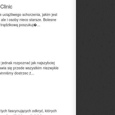
Clinic
 uciążliwego schorzenia, jakim jest
 ale i osoby nieco starsze. Bolesne
 trądzikową poszukuj�...
t jednak rozpoznać jak najszybciej
awia się przede wszystkim niezwykle
winniśmy dostrzec ż...
 tych fascynujących odkryć, których