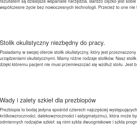
rezultatem są dzisiejsze wspaniałe narzędzia. Bardzo ciężko jest sobie
współczesne życie bez nowoczesnych technologii. Przecież to one nie 
Stolik okulistyczny niezbędny do pracy.
Posiadamy w swojej ofercie stolik okulistyczny, który jest przeznaczo
urządzeniami okulistycznymi. Mamy różne rodzaje stolików. Nasz stolik 
dzięki któremu pacjent nie musi przemieszczać się wzdłuż stołu. Jest 
Wady i zalety szkieł dla prezbiopów
Prezbiopia to bodaj jedyna spośród czterech najczęściej występujący
krótkowzroczności, dalekowzroczności i astygmatyzmu), która może 
odmiennych rodzajów szkieł: są nimi szkła dwuogniskowe i szkła progr