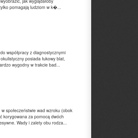
 wyobrazić, jak wyglądałoby
tylko pomagają ludziom w k�...
ny do współpracy z diagnostycznymi
okulistyczny posiada łukowy blat,
bardzo wygodny w trakcie bad...
ch w społeczeństwie wad wzroku (obok
być korygowana za pomocą dwóch
esywne. Wady i zalety obu rodza...