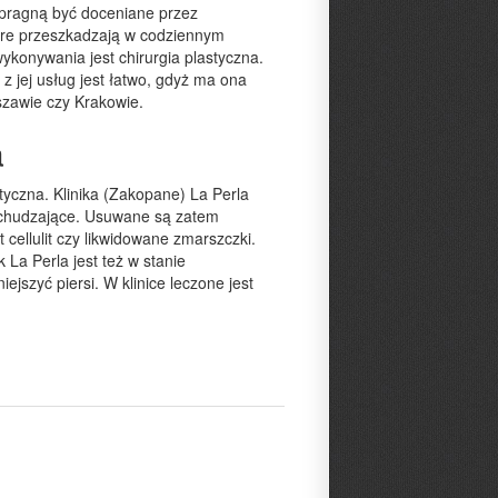
 pragną być doceniane przez
óre przeszkadzają w codziennym
wykonywania jest chirurgia plastyczna.
 z jej usług jest łatwo, gdyż ma ona
rszawie czy Krakowie.
a
styczna. Klinika (Zakopane) La Perla
dchudzające. Usuwane są zatem
cellulit czy likwidowane zmarszczki.
La Perla jest też w stanie
jszyć piersi. W klinice leczone jest