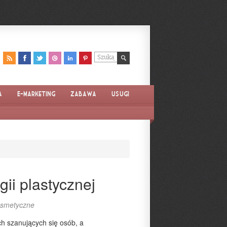
a
E-marketing
Zabawa
Usługi
gii plastycznej
osmetyczne
ch szanujących się osób, a