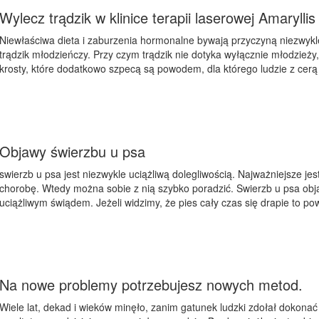
Wylecz trądzik w klinice terapii laserowej Amaryllis 
Niewłaściwa dieta i zaburzenia hormonalne bywają przyczyną niezwykle
trądzik młodzieńczy. Przy czym trądzik nie dotyka wyłącznie młodzieży,
krosty, które dodatkowo szpecą są powodem, dla którego ludzie z cerą
Objawy świerzbu u psa
swierzb u psa jest niezwykle uciążliwą dolegliwością. Najważniejsze jes
chorobę. Wtedy można sobie z nią szybko poradzić. Swierzb u psa obj
uciążliwym świądem. Jeżeli widzimy, że pies cały czas się drapie to po
Na nowe problemy potrzebujesz nowych metod.
Wiele lat, dekad i wieków minęło, zanim gatunek ludzki zdołał dokonać