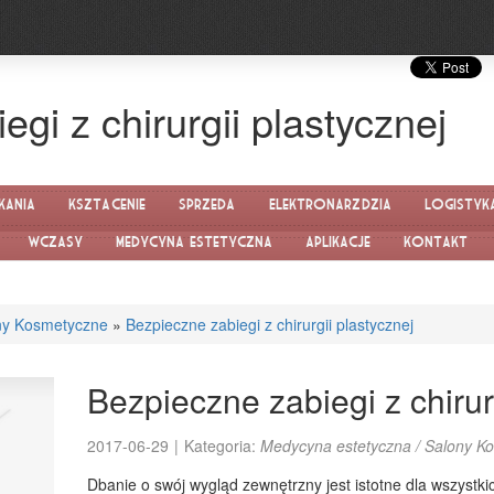
gi z chirurgii plastycznej
kania
Kształcenie
Sprzedaż
Elektronarzędzia
Logistyk
Wczasy
Medycyna estetyczna
Aplikacje
Kontakt
ny Kosmetyczne
»
Bezpieczne zabiegi z chirurgii plastycznej
Bezpieczne zabiegi z chirur
2017-06-29
|
Kategoria:
Medycyna estetyczna / Salony K
Dbanie o swój wygląd zewnętrzny jest istotne dla wszystki