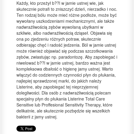
Każdy, kto przeżył b??l w jamie ustnej wie, jak
skutecznie potrafi to zniszczyć dzień, nierzadko i noc.
Ten rodzaj bólu może mieć różne podłoże, może być
wywołany uszkodzeniami mechanicznymi, ale także
nadwrażliwością zębów wywołaną ubytkami w
szkliwie, albo nadwrażliwością dziąseł. Objawia się
ona po zjedzeniu różnych potraw, skutecznie
odbierając chęć i radość jedzenia. Ból w jamie ustnej
może również objawiać się podczas szczotkowania
zębów, zwiastując np. paradontozę. Aby zapobiegać i
niwelować b??l w jamie ustnej, bardzo ważna jest
kompleksowa dbałość o higienę jamy ustnej. Warto
włączyć do codziennych czynności płyn do płukania,
najlepiej sprawdzonej marki, do jakich należy
Listerine, aby zapobiegać tej nieprzyjemnej
dolegliwości. Dla osób z nadwrażliwością polecam
specjalny płyn do płukania Listerine Total Care
Sensitive lub Proffesional Sensitivity Therapy, które
delikatnie, ale skutecznie pozbędzie się wszelkich
bakterii z jamy ustnej.