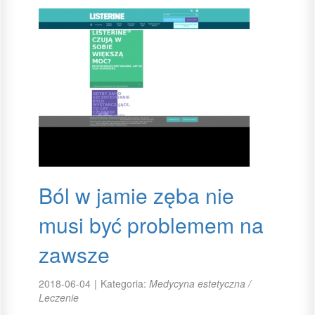
Ból w jamie zęba nie
musi być problemem na
zawsze
2018-06-04
|
Kategoria:
Medycyna estetyczna /
Leczenie