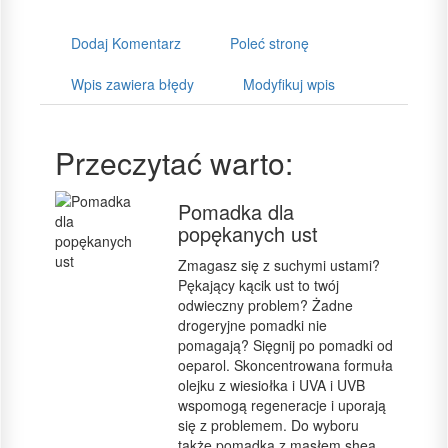
Dodaj Komentarz
Poleć stronę
Wpis zawiera błędy
Modyfikuj wpis
Przeczytać warto:
Pomadka dla
popękanych ust
Zmagasz się z suchymi ustami?
Pękający kącik ust to twój
odwieczny problem? Żadne
drogeryjne pomadki nie
pomagają? Sięgnij po pomadki od
oeparol. Skoncentrowana formuła
olejku z wiesiołka i UVA i UVB
wspomogą regeneracje i uporają
się z problemem. Do wyboru
także pomadka z masłem shea.