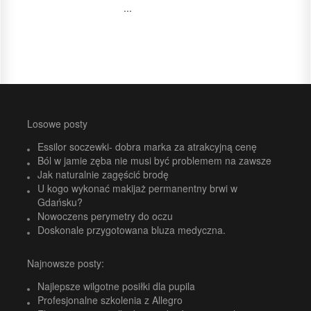
...
Losowe posty
Essilor soczewki- dobra marka za atrakcyjną cenę
Ból w jamie zęba nie musi być problemem na zawsze
Jak naturalnie zagęścić brodę
U kogo wykonać makijaż permanentny brwi w
Gdańsku?
Nowoczens perymetry do oczu
Doskonale przygotowana bluza medyczna.
Najnowsze posty:
Najlepsze wilgotne posiłki dla pupila
Profesjonalne szkolenia z Allegro