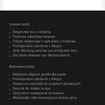
Losowe posty
Eleganckie etui z reklamą
Fachowa zabudowa targowa
Odzież reklamowa z nadrukiem z Krakowa
Profesjonalne szkolenia z Allegro
Jede Werbung wird bei uns erfolgreich sein.
Der beste Anbieter von Werbezubehör.
Najnowsze posty:
Najlepsze wilgotne posiłki dla pupila
Profesjonalne szkolenia z Allegro
Elastyczne uszczelki do urządzeń grzewczych
Ręcznik do relaksu w spa
Optymalne rozwiązania do basenu
Wskazówki i triki kosmetyczne zielona góra