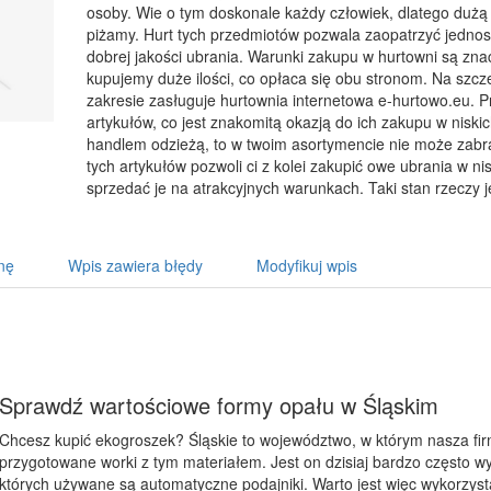
osoby. Wie o tym doskonale każdy człowiek, dlatego dużą 
piżamy. Hurt tych przedmiotów pozwala zaopatrzyć jednost
dobrej jakości ubrania. Warunki zakupu w hurtowni są znac
kupujemy duże ilości, co opłaca się obu stronom. Na sz
zakresie zasługuje hurtownia internetowa e-hurtowo.eu. 
artykułów, co jest znakomitą okazją do ich zakupu w niskic
handlem odzieżą, to w twoim asortymencie nie może zabra
tych artykułów pozwoli ci z kolei zakupić owe ubrania w n
sprzedać je na atrakcyjnych warunkach. Taki stan rzeczy je
nę
Wpis zawiera błędy
Modyfikuj wpis
Sprawdź wartościowe formy opału w Śląskim
Chcesz kupić ekogroszek? Śląskie to województwo, w którym nasza fir
przygotowane worki z tym materiałem. Jest on dzisiaj bardzo często w
których używane są automatyczne podajniki. Warto jest więc wykorzyst