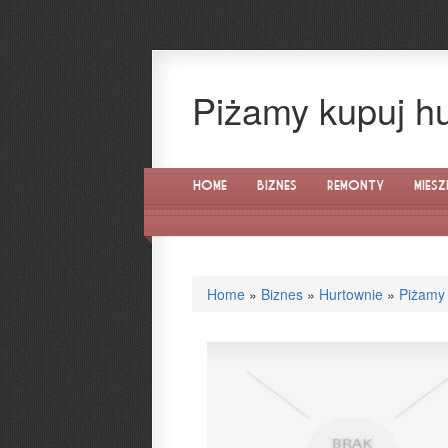
Piżamy kupuj h
Home
Biznes
Remonty
Miesz
Home
»
Biznes
»
Hurtownie
»
Piżamy 