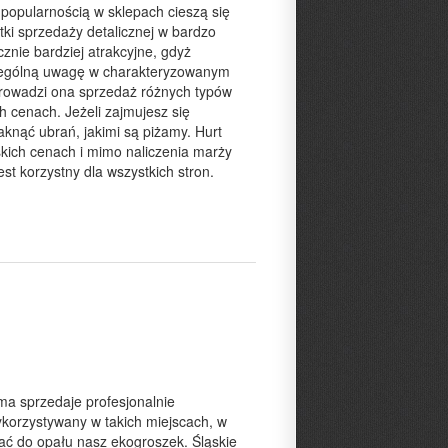
popularnością w sklepach cieszą się
ki sprzedaży detalicznej w bardzo
znie bardziej atrakcyjne, gdyż
czególną uwagę w charakteryzowanym
Prowadzi ona sprzedaż różnych typów
h cenach. Jeżeli zajmujesz się
knąć ubrań, jakimi są piżamy. Hurt
iskich cenach i mimo naliczenia marży
st korzystny dla wszystkich stron.
ma sprzedaje profesjonalnie
ykorzystywany w takich miejscach, w
ać do opału nasz ekogroszek. Śląskie