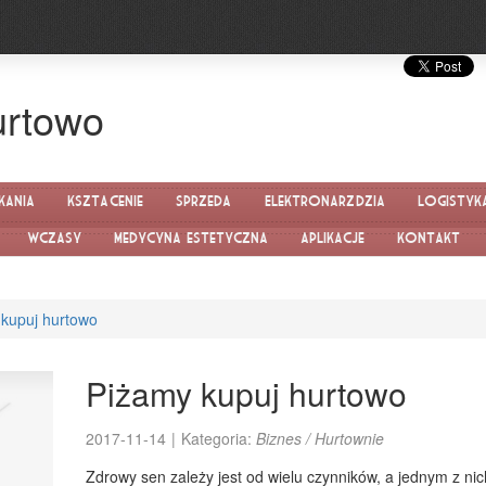
urtowo
kania
Kształcenie
Sprzedaż
Elektronarzędzia
Logistyk
Wczasy
Medycyna estetyczna
Aplikacje
Kontakt
kupuj hurtowo
Piżamy kupuj hurtowo
2017-11-14
|
Kategoria:
Biznes / Hurtownie
Zdrowy sen zależy jest od wielu czynników, a jednym z nic