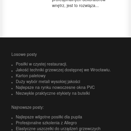
wnętrz, jest to rozwiąza...
Losowe posty
Posiłki w czystej restauracji.
Jakość techniki grzewczej dostępnej we Wrocławiu.
Karton paletowy
Duży wybór metali wysokiej jakości
Najlepsze na rynku nowoczesne okna PVC
Niezwykle praktyczne etykiety na butelki
Najnowsze posty:
Najlepsze wilgotne posiłki dla pupila
Profesjonalne szkolenia z Allegro
Elastyczne uszczelki do urządzeń grzewczych