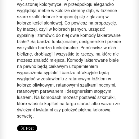
wyciszonej kolorystyce, w przedpokoju elegancko
wyglądają meble w kolorze ciemny dąb, w łazience
szare szafki dobrze komponują się z glazurą w
kolorze kości słoniowej. Co powiesz na propozycję,
by inaczej, czyli w kolorach jasnych, urządzić
sypialnię i zamówić do niej dwie komody lakierowane
białe? Są bardzo funkcjonalne, designerskie i przede
wszystkim bardzo funkcjonalne. Pomieścisz w nich
bieliznę, drobiazgi i wszystkie te rzeczy, na które nie
możesz znaleźć miejsca. Komody lakierowane białe
na pewno będą ciekawym uzupełnieniem
wyposażenia sypialni i bardzo atrakcyjnie będą
wyglądać w zestawieniu z ratanowym łóżkiem w
kolorze oliwkowym, ratanowymi szafkami nocnymi,
ratanowym parawanem i designerskim stojącym
lustrem. Na komodach możesz postawić szkatułki,
które właśnie kupiłeś na targu staroci albo wazon ze
świeżymi kwiatami czy położyć piękną kolorową
serwetę.