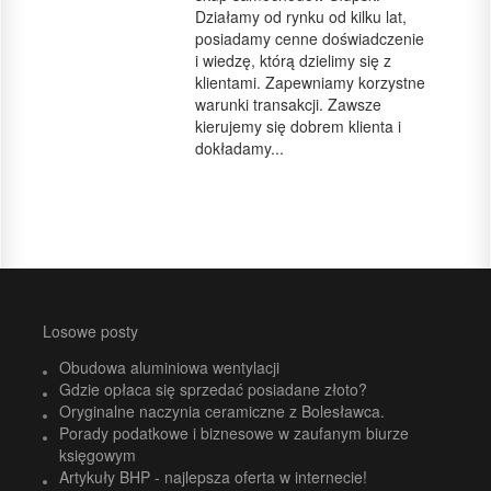
Działamy od rynku od kilku lat,
posiadamy cenne doświadczenie
i wiedzę, którą dzielimy się z
klientami. Zapewniamy korzystne
warunki transakcji. Zawsze
kierujemy się dobrem klienta i
dokładamy...
Losowe posty
Obudowa aluminiowa wentylacji
Gdzie opłaca się sprzedać posiadane złoto?
Oryginalne naczynia ceramiczne z Bolesławca.
Porady podatkowe i biznesowe w zaufanym biurze
księgowym
Artykuły BHP - najlepsza oferta w internecie!